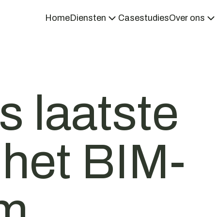
Home
Diensten
Casestudies
Over ons
s laatste
n het BIM-
m.