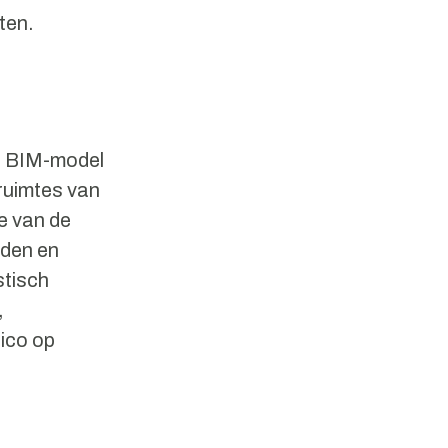
tten.
ch BIM-model
ruimtes van
e van de
rden en
stisch
,
sico op