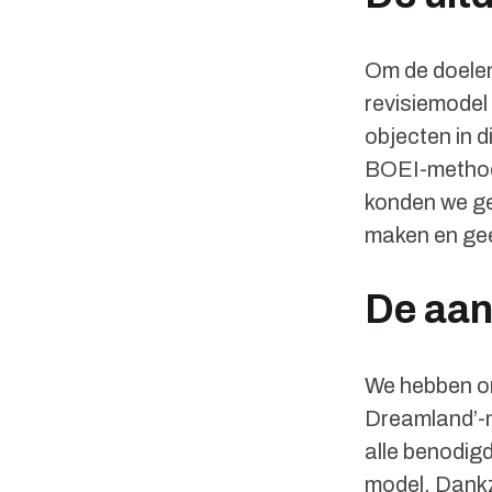
Om de doelen
revisiemodel
objecten in 
BOEI-methodo
konden we ger
maken en gee
De aan
We hebben on
Dreamland’-
alle benodig
model. Dankz