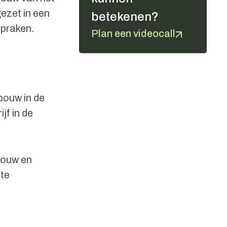
ezet in een
betekenen?
spraken.
Plan een videocall
bouw in de
jf in de
sbouw en
hte