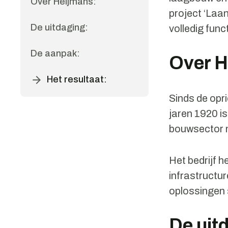
Over Heijmans:
project ‘Laa
De uitdaging:
volledig fun
De aanpak:
Over 
Het resultaat:
Sinds de opr
jaren 1920 i
bouwsector 
Het bedrijf 
infrastructur
oplossingen s
De uit