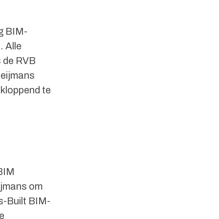
g BIM-
 Alle
s de RVB
Heijmans
 kloppend te
 BIM
ijmans om
s-Built BIM-
e