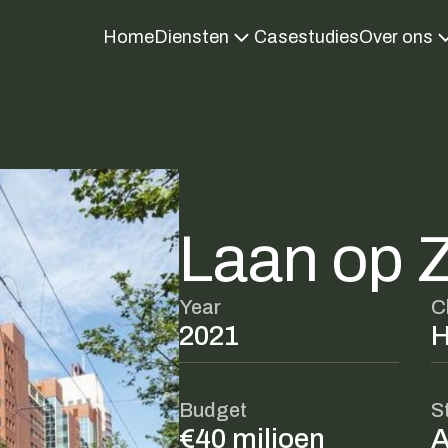
Home
Diensten
Casestudies
Over ons
Laan op 
Year
C
2021
H
Budget
S
€40 miljoen
A