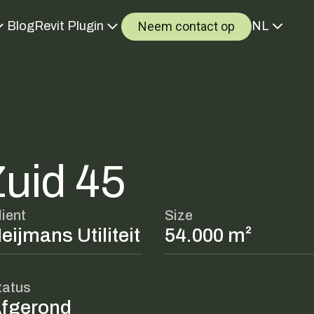
Neem contact op
Blog
Revit Plugin
NL
Zuid 45
lient
Size
eijmans Utiliteit
54.000 m²
tatus
fgerond