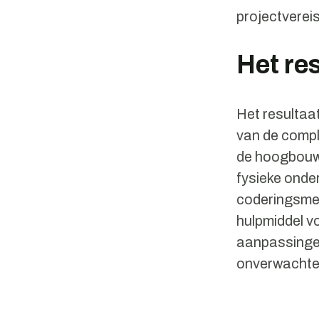
projectverei
Het res
Het resultaa
van de compl
de hoogbouw.
fysieke onde
coderingsmet
hulpmiddel v
aanpassingen
onverwachte 