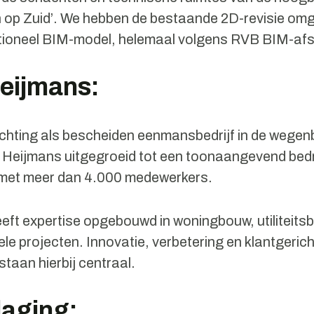
n op Zuid’. We hebben de bestaande 2D-revisie omg
ctioneel BIM-model, helemaal volgens RVB BIM-af
Heijmans:
ichting als bescheiden eenmansbedrijf in de wegen
s Heijmans uitgegroeid tot een toonaangevend bedri
met meer dan 4.000 medewerkers.
heeft expertise opgebouwd in woningbouw, utiliteit
ele projecten. Innovatie, verbetering en klantgeric
taan hierbij centraal.
daging: